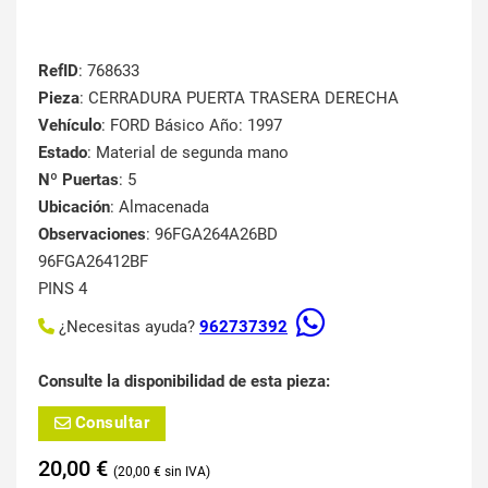
RefID
: 768633
Pieza
: CERRADURA PUERTA TRASERA DERECHA
Vehículo
: FORD Básico Año: 1997
Estado
: Material de segunda mano
Nº Puertas
: 5
Ubicación
: Almacenada
Observaciones
: 96FGA264A26BD
96FGA26412BF
PINS 4
¿Necesitas ayuda?
962737392
Consulte la disponibilidad de esta pieza:
Consultar
20,00
€
20,00
€