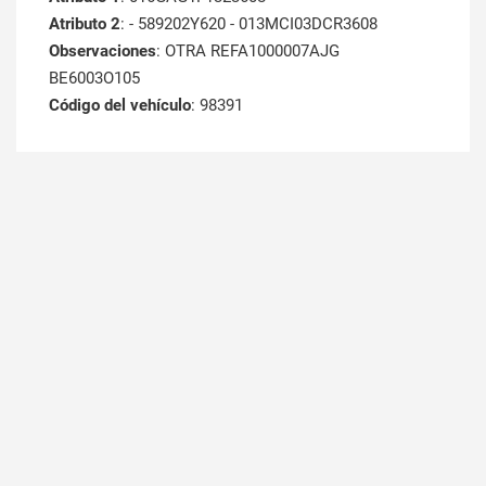
Atributo 2
: - 589202Y620 - 013MCI03DCR3608
Observaciones
: OTRA REFA1000007AJG
BE6003O105
Código del vehículo
: 98391