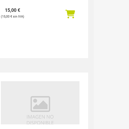
PILOTO TRASERO DERECHO FORD
MONDEO TURNIER GD CLX
15,00
€
15,00
€