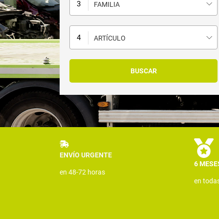
FAMILIA
ARTÍCULO
ENVÍO URGENTE
6 MESE
en 48-72 horas
en toda