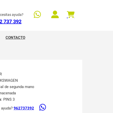
cesitas ayuda?
2 737 392
CONTACTO
R
LKSWAGEN
rial de segunda mano
lmacenada
s
: PINS 3
s ayuda?
962737392