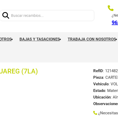
Buscar:
¿Ne
96
OTROS
BAJAS Y TASACIONES
TRABAJA CON NOSOTROS
AREG (7LA)
RefID
: 121482
Pieza
: CARTE
Vehículo
: VO
Estado
: Mate
Ubicación
: A
Observacione
¿Necesita