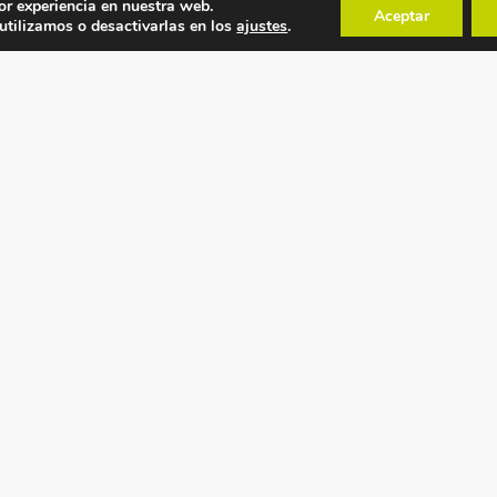
or experiencia en nuestra web.
Aceptar
tilizamos o desactivarlas en los
ajustes
.
POLÍTICAS
MAPA WEB
Política de privacidad
Inicio
Condiciones generales
Recambios