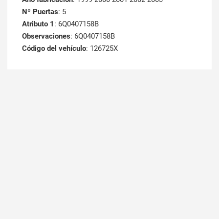
Nº Puertas
: 5
Atributo 1
: 6Q0407158B
Observaciones
: 6Q0407158B
Código del vehículo
: 126725X