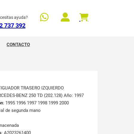
cesitas ayuda?
2 737 392
CONTACTO
TIGUADOR TRASERO IZQUIERDO
RCEDES-BENZ 250 TD (202.128) Año: 1997
ón
: 1995 1996 1997 1998 1999 2000
rial de segunda mano
lmacenada
s
: A2023261400