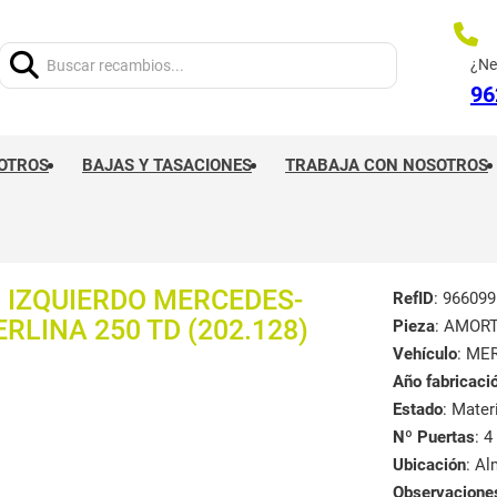
Buscar:
¿Ne
96
OTROS
BAJAS Y TASACIONES
TRABAJA CON NOSOTROS
IZQUIERDO MERCEDES-
RefID
: 966099
RLINA 250 TD (202.128)
Pieza
: AMOR
Vehículo
: ME
Año fabricaci
Estado
: Mate
Nº Puertas
: 4
Ubicación
: A
Observacione