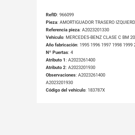
RefID
: 966099
Pieza
: AMORTIGUADOR TRASERO IZQUIER
Referencia pieza
: A2023201330
Vehículo
: MERCEDES-BENZ CLASE C BM 202 
Año fabricación
: 1995 1996 1997 1998 1999 
Nº Puertas
: 4
Atributo 1
: A2023261400
Atributo 2
: A2023201930
Observaciones
: A2023261400
A2023201930
Código del vehículo
: 183787X