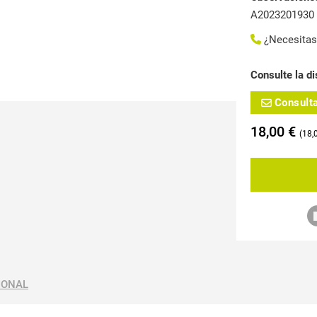
A2023201930
¿Necesita
Consulte la di
Consult
18,00
€
18,
IONAL