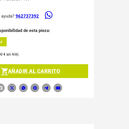
s ayuda?
962737392
sponibilidad de esta pieza:
ar
00
€
AÑADIR AL CARRITO