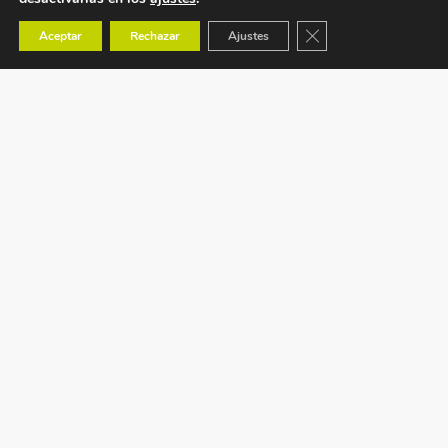
Cerrar el banner de co
Aceptar
Rechazar
Ajustes
Ctra. Tavernes de Valldigna s/n (CV-50) km 88,1