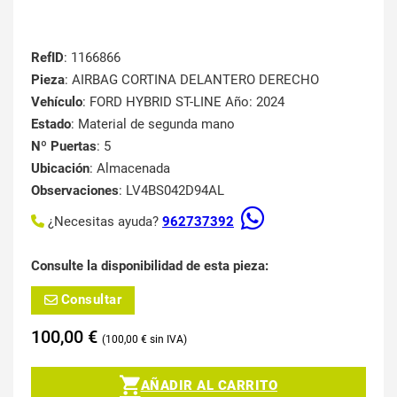
RefID
: 1166866
Pieza
: AIRBAG CORTINA DELANTERO DERECHO
Vehículo
: FORD HYBRID ST-LINE Año: 2024
Estado
: Material de segunda mano
Nº Puertas
: 5
Ubicación
: Almacenada
Observaciones
: LV4BS042D94AL
¿Necesitas ayuda?
962737392
Consulte la disponibilidad de esta pieza:
Consultar
100,00
€
100,00
€
AÑADIR AL CARRITO