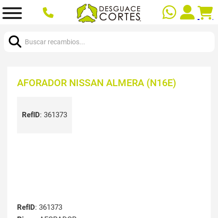
Buscar:
AFORADOR NISSAN ALMERA (N16E)
RefID
:
361373
RefID
: 361373