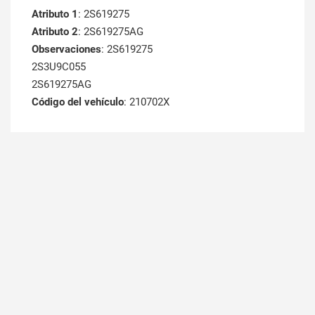
Atributo 1
: 2S619275
Atributo 2
: 2S619275AG
Observaciones
: 2S619275
2S3U9C055
2S619275AG
Código del vehículo
: 210702X