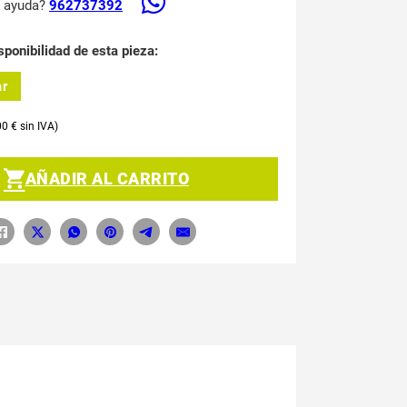
s ayuda?
962737392
sponibilidad de esta pieza:
ar
00
€
AÑADIR AL CARRITO