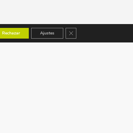
Cerrar el banner de cookies RGPD
Rechazar
Ajustes
ACEPTAMOS: