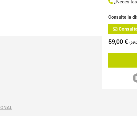
¿Necesita
Consulte la di
Consult
59,00
€
59,
IONAL