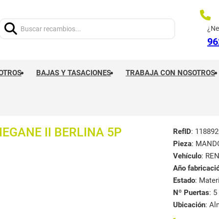
Buscar:
¿Ne
96
OTROS
BAJAS Y TASACIONES
TRABAJA CON NOSOTROS
GANE II BERLINA 5P
RefID
: 118892
Pieza
: MAND
Vehículo
: RE
Año fabricaci
Estado
: Mate
Nº Puertas
: 5
Ubicación
: A